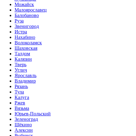
Можайск
Малоярославец
Балобаново
Руза
Звенигород
Истра
Нахабино
Волоколамск
Шаховская
Талдом
Калязин
Тверь
Углич
Ярославль
Владимир
Рязань
Тула
Калуга
Ржев
Вязьма
Юрьев-Польский
Зеленоград
Щёкино
Алексин
Рыбинск