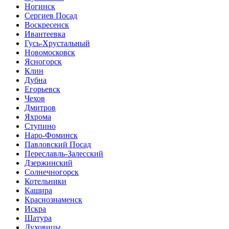
Ногинск
Сергиев Посад
Воскресенск
Ивантеевка
Гусь-Хрустальный
Новомосковск
Ясногорск
Клин
Дубна
Егорьевск
Чехов
Дмитров
Яхрома
Ступино
Наро-Фоминск
Павловский Посад
Переславль-Залесский
Дзержинский
Солнечногорск
Котельники
Кашира
Краснознаменск
Искра
Шатура
Луховицы