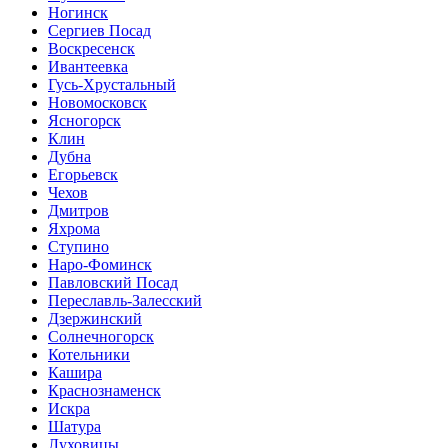
Ногинск
Сергиев Посад
Воскресенск
Ивантеевка
Гусь-Хрустальный
Новомосковск
Ясногорск
Клин
Дубна
Егорьевск
Чехов
Дмитров
Яхрома
Ступино
Наро-Фоминск
Павловский Посад
Переславль-Залесский
Дзержинский
Солнечногорск
Котельники
Кашира
Краснознаменск
Искра
Шатура
Луховицы