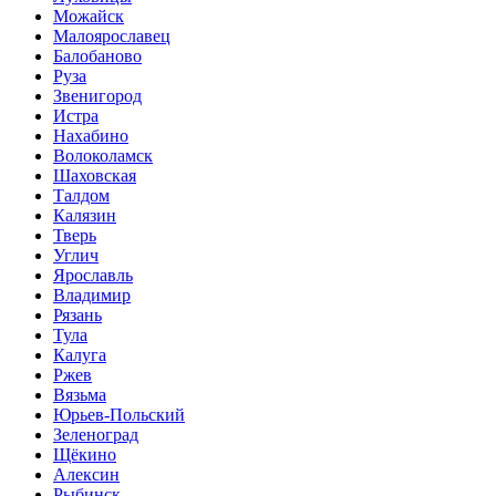
Можайск
Малоярославец
Балобаново
Руза
Звенигород
Истра
Нахабино
Волоколамск
Шаховская
Талдом
Калязин
Тверь
Углич
Ярославль
Владимир
Рязань
Тула
Калуга
Ржев
Вязьма
Юрьев-Польский
Зеленоград
Щёкино
Алексин
Рыбинск