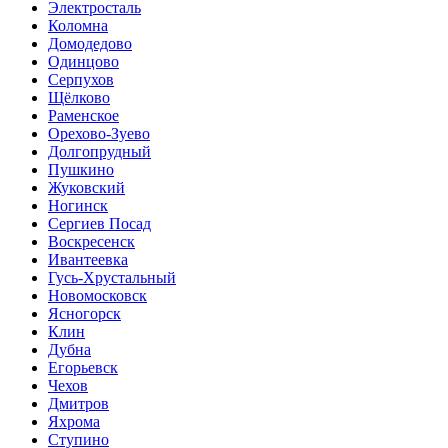
Электросталь
Коломна
Домодедово
Одинцово
Серпухов
Щёлково
Раменское
Орехово-Зуево
Долгопрудный
Пушкино
Жуковский
Ногинск
Сергиев Посад
Воскресенск
Ивантеевка
Гусь-Хрустальный
Новомосковск
Ясногорск
Клин
Дубна
Егорьевск
Чехов
Дмитров
Яхрома
Ступино