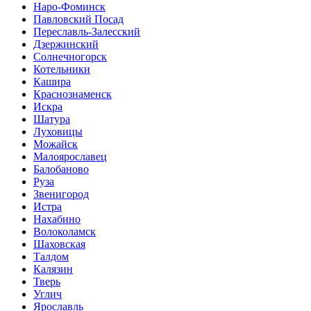
Наро-Фоминск
Павловский Посад
Переславль-Залесский
Дзержинский
Солнечногорск
Котельники
Кашира
Краснознаменск
Искра
Шатура
Луховицы
Можайск
Малоярославец
Балобаново
Руза
Звенигород
Истра
Нахабино
Волоколамск
Шаховская
Талдом
Калязин
Тверь
Углич
Ярославль