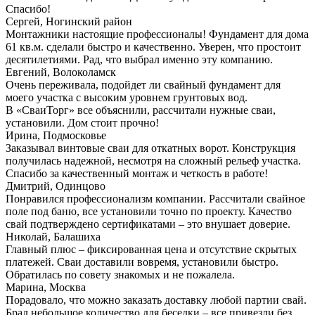
Спасибо!
Сергей, Ногинский район
Монтажники настоящие профессионалы! Фундамент для дома
61 кв.м. сделали быстро и качественно. Уверен, что простоит
десятилетиями. Рад, что выбрал именно эту компанию.
Евгений, Волоколамск
Очень переживала, подойдет ли свайный фундамент для
моего участка с высоким уровнем грунтовых вод.
В «СваиТорг» все объяснили, рассчитали нужные сваи,
установили. Дом стоит прочно!
Ирина, Подмосковье
Заказывал винтовые сваи для откатных ворот. Конструкция
получилась надежной, несмотря на сложный рельеф участка.
Спасибо за качественный монтаж и четкость в работе!
Дмитрий, Одинцово
Понравился профессионализм компании. Рассчитали свайное
поле под баню, все установили точно по проекту. Качество
свай подтверждено сертификатами – это внушает доверие.
Николай, Балашиха
Главный плюс – фиксированная цена и отсутствие скрытых
платежей. Сваи доставили вовремя, установили быстро.
Обратилась по совету знакомых и не пожалела.
Марина, Москва
Порадовало, что можно заказать доставку любой партии свай.
Брал небольшое количество для беседки – все привезли без