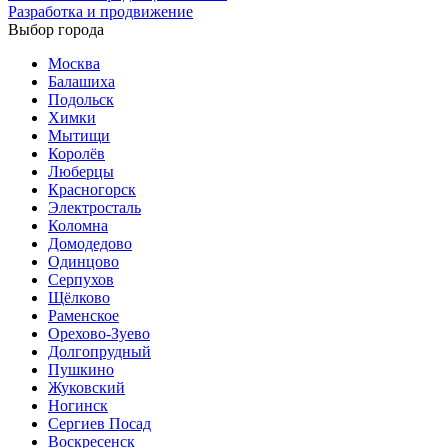
Разработка и продвижение
Выбор города
Москва
Балашиха
Подольск
Химки
Мытищи
Королёв
Люберцы
Красногорск
Электросталь
Коломна
Домодедово
Одинцово
Серпухов
Щёлково
Раменское
Орехово-Зуево
Долгопрудный
Пушкино
Жуковский
Ногинск
Сергиев Посад
Воскресенск