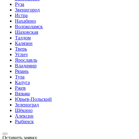
Руза
Звенигород
Истра
Нахабино
Волоколамск
Шаховская
Талдом
Калязин
Тверь
Углич
Ярославль
Владимир
Рязань
Тула
Калуга
Ржев
Вязьма
Юрьев-Польский
Зеленоград
Щёкино
Алексин
Рыбинск
Оставить заявку