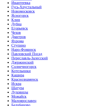
Ивантеевка
Гусь-Хрустальный
Новомосковск
Ясногорск
Клин
Дубна
Егорьевск
Чехов
Дмитров
Яхрома
Ступино
Наро-Фоминск
Павловский Посад
Переславль-Залесский
Дзержинский
Солнечногорск
Котельники
Кашира
Краснознаменск
Искра
Шатура
Луховицы
Можайск
Малоярославец
Балобаново