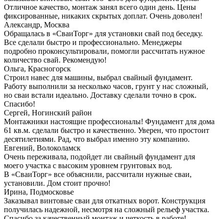
Отличное качество, монтаж занял всего один день. Цены
фиксированные, никаких скрытых доплат. Очень доволен!
Александр, Москва
Обращалась в «СваиТорг» для установки свай под беседку.
Все сделали быстро и профессионально. Менеджеры
подробно проконсультировали, помогли рассчитать нужное
количество свай. Рекомендую!
Ольга, Красногорск
Строил навес для машины, выбрал свайный фундамент.
Работу выполнили за несколько часов, грунт у нас сложный,
но сваи встали идеально. Доставку сделали точно в срок.
Спасибо!
Сергей, Ногинский район
Монтажники настоящие профессионалы! Фундамент для дома
61 кв.м. сделали быстро и качественно. Уверен, что простоит
десятилетиями. Рад, что выбрал именно эту компанию.
Евгений, Волоколамск
Очень переживала, подойдет ли свайный фундамент для
моего участка с высоким уровнем грунтовых вод.
В «СваиТорг» все объяснили, рассчитали нужные сваи,
установили. Дом стоит прочно!
Ирина, Подмосковье
Заказывал винтовые сваи для откатных ворот. Конструкция
получилась надежной, несмотря на сложный рельеф участка.
Спасибо за качественный монтаж и четкость в работе!