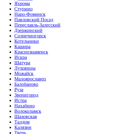
Яхрома
Ступино
Наро-Фоминск
Павловский Посад
Переславль-Залесский
Дзержинский
Солнечногорск
Котельники
Кашира
Краснознаменск
Искра
Шатура
Луховицы
Можайск
Малоярославец
Балобаново
Руза
Звенигород
Истра
Нахабино
Волоколамск
Шаховская
Талдом
Калязин
Тверь