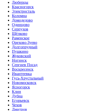
Люберцы
Красногорск
Электросталь
Коломна
Домодедово
Одинцово
Серпухов
Щёлково
Раменское
Орехово-Зуево
Долгопрудный
Пушкино
Жуковский
Ногинск
Сергиев Посад
Воскресенск
Ивантеевка
Гусь-Хрустальный
Новомосковск
Ясногорск
Клин
Дубна
Егорьевск
Чехов
Дмитров