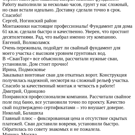
Работу выполнили за несколько часов, грунт у нас сложный,
но сваи встали идеально. Доставку сделали точно в срок.
Спасибо!
Сергей, Ногинский район
Монтажники настоящие профессионалы! Фундамент для дома
61 кв.м. сделали быстро и качественно. Уверен, что простоит
десятилетиями. Рад, что выбрал именно эту компанию.
Евгений, Волоколамск
Очень переживала, подойдет ли свайный фундамент для
моего участка с высоким уровнем грунтовых вод.
В «СваиТорг» все объяснили, рассчитали нужные сваи,
установили. Дом стоит прочно!
Ирина, Подмосковье
Заказывал винтовые сваи для откатных ворот. Конструкция
получилась надежной, несмотря на сложный рельеф участка.
Спасибо за качественный монтаж и четкость в работе!
Дмитрий, Одинцово
Понравился профессионализм компании. Рассчитали свайное
поле под баню, все установили точно по проекту. Качество
свай подтверждено сертификатами – это внушает доверие.
Николай, Балашиха
Главный плюс – фиксированная цена и отсутствие скрытых
платежей. Сваи доставили вовремя, установили быстро.
Обратилась по совету знакомых и не пожалела.
Марина, Москва