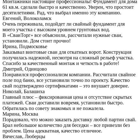
Монтажники настоящие профессионалы! Фундамент для дома
61 кв.м. сделали быстро и качественно. Уверен, что простоит
десятилетиями. Рад, что выбрал именно эту компанию.
Евгений, Волоколамск
Очень переживала, подойдет ли свайный фундамент для
моего участка с высоким уровнем грунтовых вод.
В «СваиТорг» все объяснили, рассчитали нужные сваи,
установили. Дом стоит прочно!
Ирина, Подмосковье
Заказывал винтовые сваи для откатных ворот. Конструкция
получилась надежной, несмотря на сложный рельеф участка.
Спасибо за качественный монтаж и четкость в работе!
Дмитрий, Одинцово
Понравился профессионализм компании. Рассчитали свайное
поле под баню, все установили точно по проекту. Качество
свай подтверждено сертификатами – это внушает доверие.
Николай, Балашиха
Главный плюс – фиксированная цена и отсутствие скрытых
платежей. Сваи доставили вовремя, установили быстро.
Обратилась по совету знакомых и не пожалела.
Марина, Москва
Порадовало, что можно заказать доставку любой партии свай.
Брал небольшое количество для беседки – все привезли без
проблем. Цена адекватная, качество отличное.
Вячеслав, Люберцы