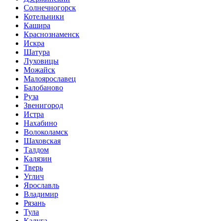
Солнечногорск
Котельники
Кашира
Краснознаменск
Искра
Шатура
Луховицы
Можайск
Малоярославец
Балобаново
Руза
Звенигород
Истра
Нахабино
Волоколамск
Шаховская
Талдом
Калязин
Тверь
Углич
Ярославль
Владимир
Рязань
Тула
Калуга