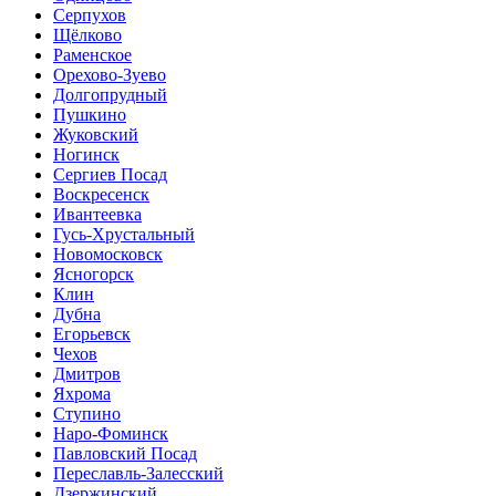
Серпухов
Щёлково
Раменское
Орехово-Зуево
Долгопрудный
Пушкино
Жуковский
Ногинск
Сергиев Посад
Воскресенск
Ивантеевка
Гусь-Хрустальный
Новомосковск
Ясногорск
Клин
Дубна
Егорьевск
Чехов
Дмитров
Яхрома
Ступино
Наро-Фоминск
Павловский Посад
Переславль-Залесский
Дзержинский