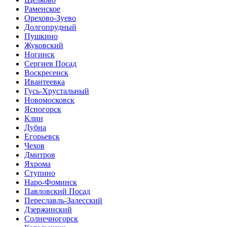
Раменское
Орехово-Зуево
Долгопрудный
Пушкино
Жуковский
Ногинск
Сергиев Посад
Воскресенск
Ивантеевка
Гусь-Хрустальный
Новомосковск
Ясногорск
Клин
Дубна
Егорьевск
Чехов
Дмитров
Яхрома
Ступино
Наро-Фоминск
Павловский Посад
Переславль-Залесский
Дзержинский
Солнечногорск