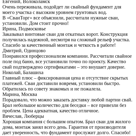
Евгений, Волоколамск
Очень переживала, подойдет ли свайный фундамент для
моего участка с высоким уровнем грунтовых вод.
В «СваиТорг» все объяснили, рассчитали нужные сваи,
установили. Дом стоит прочно!
Ирина, Подмосковье
Заказывал винтовые сваи для откатных ворот. Конструкция
получилась надежной, несмотря на сложный рельеф участка.
Спасибо за качественный монтаж и четкость в работе!
Дмитрий, Одинцово
Понравился профессионализм компании. Рассчитали свайное
поле под баню, все установили точно по проекту. Качество
свай подтверждено сертификатами – это внушает доверие.
Николай, Балашиха
Главный плюс – фиксированная цена и отсутствие скрытых
платежей. Сваи доставили вовремя, установили быстро.
Обратилась по совету знакомых и не пожалела.
Марина, Москва
Порадовало, что можно заказать доставку любой партии свай.
Брал небольшое количество для беседки – все привезли без
проблем. Цена адекватная, качество отличное.
Вячеслав, Люберцы
Хорошая компания с большим опытом. Брал сваи для жилого
дома, монтаж занял всего день. Гарантия от производителя
дает уверенность, что фундамент прослужит долго. Спасибо!