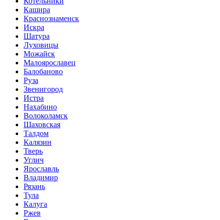
Котельники
Кашира
Краснознаменск
Искра
Шатура
Луховицы
Можайск
Малоярославец
Балобаново
Руза
Звенигород
Истра
Нахабино
Волоколамск
Шаховская
Талдом
Калязин
Тверь
Углич
Ярославль
Владимир
Рязань
Тула
Калуга
Ржев