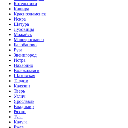
Котельники
Кашира
Краснознаменск
Искра
Шатура
Луховицы
Можайск
Малоярославец
Балобаново
Руза
Звенигород
Истра
Нахабино
Волоколамск
Шаховская
Талдом
Калязин
Тверь
Углич
Ярославль
Владимир
Рязань
Тула
Калуга
Ржев