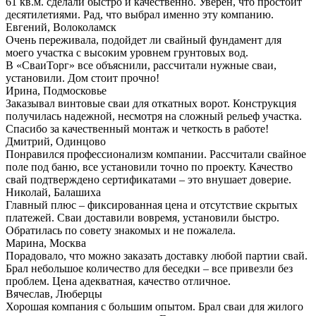
61 кв.м. сделали быстро и качественно. Уверен, что простоит
десятилетиями. Рад, что выбрал именно эту компанию.
Евгений, Волоколамск
Очень переживала, подойдет ли свайный фундамент для
моего участка с высоким уровнем грунтовых вод.
В «СваиТорг» все объяснили, рассчитали нужные сваи,
установили. Дом стоит прочно!
Ирина, Подмосковье
Заказывал винтовые сваи для откатных ворот. Конструкция
получилась надежной, несмотря на сложный рельеф участка.
Спасибо за качественный монтаж и четкость в работе!
Дмитрий, Одинцово
Понравился профессионализм компании. Рассчитали свайное
поле под баню, все установили точно по проекту. Качество
свай подтверждено сертификатами – это внушает доверие.
Николай, Балашиха
Главный плюс – фиксированная цена и отсутствие скрытых
платежей. Сваи доставили вовремя, установили быстро.
Обратилась по совету знакомых и не пожалела.
Марина, Москва
Порадовало, что можно заказать доставку любой партии свай.
Брал небольшое количество для беседки – все привезли без
проблем. Цена адекватная, качество отличное.
Вячеслав, Люберцы
Хорошая компания с большим опытом. Брал сваи для жилого