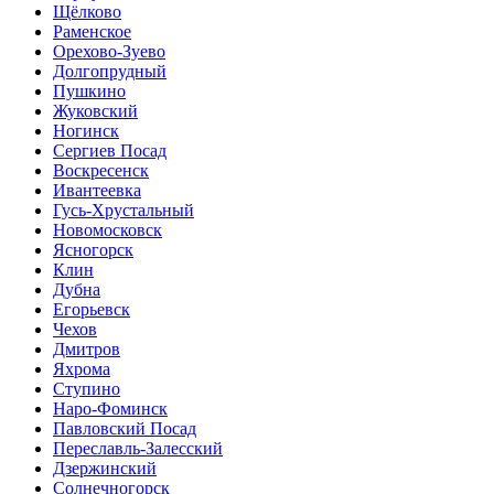
Щёлково
Раменское
Орехово-Зуево
Долгопрудный
Пушкино
Жуковский
Ногинск
Сергиев Посад
Воскресенск
Ивантеевка
Гусь-Хрустальный
Новомосковск
Ясногорск
Клин
Дубна
Егорьевск
Чехов
Дмитров
Яхрома
Ступино
Наро-Фоминск
Павловский Посад
Переславль-Залесский
Дзержинский
Солнечногорск