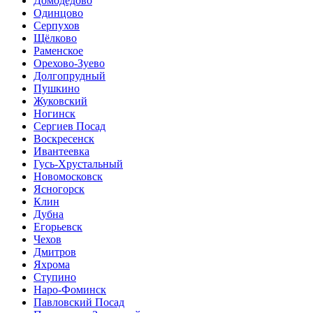
Домодедово
Одинцово
Серпухов
Щёлково
Раменское
Орехово-Зуево
Долгопрудный
Пушкино
Жуковский
Ногинск
Сергиев Посад
Воскресенск
Ивантеевка
Гусь-Хрустальный
Новомосковск
Ясногорск
Клин
Дубна
Егорьевск
Чехов
Дмитров
Яхрома
Ступино
Наро-Фоминск
Павловский Посад