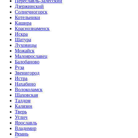
Переславль-Залесский
Дзержинский
Солнечногорск
Котельники
Кашира
Краснознаменск
Искра
Шатура
Луховицы
Можайск
Малоярославец
Балобаново
Руза
Звенигород
Истра
Нахабино
Волоколамск
Шаховская
Талдом
Калязин
Тверь
Углич
Ярославль
Владимир
Рязань