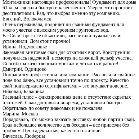
Монтажники настоящие профессионалы! Фундамент для дома
61 кв.м. сделали быстро и качественно. Уверен, что простоит
десятилетиями. Рад, что выбрал именно эту компанию.
Евгений, Волоколамск
Очень переживала, подойдет ли свайный фундамент для
моего участка с высоким уровнем грунтовых вод.
В «СваиТорг» все объяснили, рассчитали нужные сваи,
установили. Дом стоит прочно!
Ирина, Подмосковье
Заказывал винтовые сваи для откатных ворот. Конструкция
получилась надежной, несмотря на сложный рельеф участка.
Спасибо за качественный монтаж и четкость в работе!
Дмитрий, Одинцово
Понравился профессионализм компании. Рассчитали свайное
поле под баню, все установили точно по проекту. Качество
свай подтверждено сертификатами – это внушает доверие.
Николай, Балашиха
Главный плюс – фиксированная цена и отсутствие скрытых
платежей. Сваи доставили вовремя, установили быстро.
Обратилась по совету знакомых и не пожалела.
Марина, Москва
Порадовало, что можно заказать доставку любой партии свай.
Брал небольшое количество для беседки – все привезли без
проблем. Цена адекватная, качество отличное.
Вячеслав, Люберцы