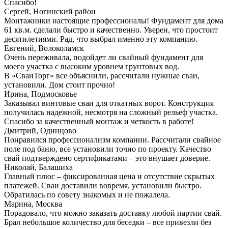
Спасибо!
Сергей, Ногинский район
Монтажники настоящие профессионалы! Фундамент для дома
61 кв.м. сделали быстро и качественно. Уверен, что простоит
десятилетиями. Рад, что выбрал именно эту компанию.
Евгений, Волоколамск
Очень переживала, подойдет ли свайный фундамент для
моего участка с высоким уровнем грунтовых вод.
В «СваиТорг» все объяснили, рассчитали нужные сваи,
установили. Дом стоит прочно!
Ирина, Подмосковье
Заказывал винтовые сваи для откатных ворот. Конструкция
получилась надежной, несмотря на сложный рельеф участка.
Спасибо за качественный монтаж и четкость в работе!
Дмитрий, Одинцово
Понравился профессионализм компании. Рассчитали свайное
поле под баню, все установили точно по проекту. Качество
свай подтверждено сертификатами – это внушает доверие.
Николай, Балашиха
Главный плюс – фиксированная цена и отсутствие скрытых
платежей. Сваи доставили вовремя, установили быстро.
Обратилась по совету знакомых и не пожалела.
Марина, Москва
Порадовало, что можно заказать доставку любой партии свай.
Брал небольшое количество для беседки – все привезли без