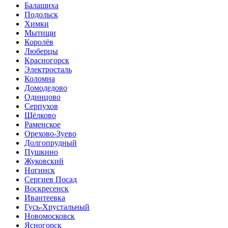
Балашиха
Подольск
Химки
Мытищи
Королёв
Люберцы
Красногорск
Электросталь
Коломна
Домодедово
Одинцово
Серпухов
Щёлково
Раменское
Орехово-Зуево
Долгопрудный
Пушкино
Жуковский
Ногинск
Сергиев Посад
Воскресенск
Ивантеевка
Гусь-Хрустальный
Новомосковск
Ясногорск