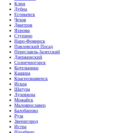
Клин
Дубна
Егорьевск
Чехов
Дмитров
Яхрома
Ступино
Наро-Фоминск
Павловский Посад
Переславль-Залесский
Дзержинский
Солнечногорск
Котельники
Кашира
Краснознаменск
Искра
Шатура
Луховицы
Можайск
Малоярославец
Балобаново
Руза
Звенигород
Истра
Нахабино