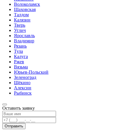
Волоколамск
Шаховская
Талдом
Калязин
Тверь
Углич
Ярославль
Владимир
Рязань
Тула
Калуга
Ржев
Вязьма
Юрьев-Польский
Зеленоград
Щёкино
Алексин
Рыбинск
Оставить заявку
Отправить