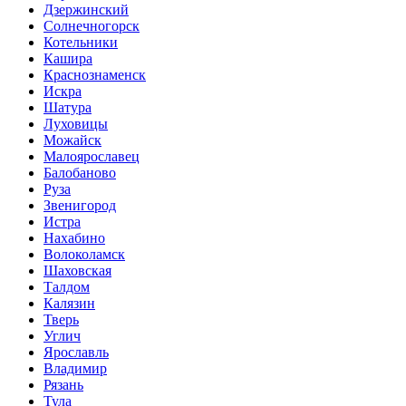
Дзержинский
Солнечногорск
Котельники
Кашира
Краснознаменск
Искра
Шатура
Луховицы
Можайск
Малоярославец
Балобаново
Руза
Звенигород
Истра
Нахабино
Волоколамск
Шаховская
Талдом
Калязин
Тверь
Углич
Ярославль
Владимир
Рязань
Тула