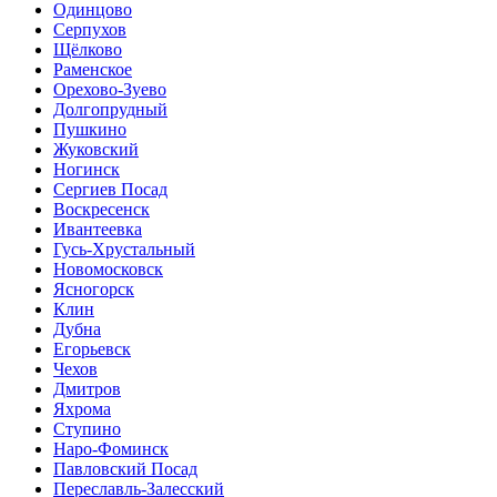
Одинцово
Серпухов
Щёлково
Раменское
Орехово-Зуево
Долгопрудный
Пушкино
Жуковский
Ногинск
Сергиев Посад
Воскресенск
Ивантеевка
Гусь-Хрустальный
Новомосковск
Ясногорск
Клин
Дубна
Егорьевск
Чехов
Дмитров
Яхрома
Ступино
Наро-Фоминск
Павловский Посад
Переславль-Залесский