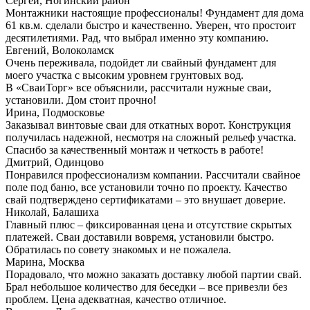
Сергей, Ногинский район
Монтажники настоящие профессионалы! Фундамент для дома
61 кв.м. сделали быстро и качественно. Уверен, что простоит
десятилетиями. Рад, что выбрал именно эту компанию.
Евгений, Волоколамск
Очень переживала, подойдет ли свайный фундамент для
моего участка с высоким уровнем грунтовых вод.
В «СваиТорг» все объяснили, рассчитали нужные сваи,
установили. Дом стоит прочно!
Ирина, Подмосковье
Заказывал винтовые сваи для откатных ворот. Конструкция
получилась надежной, несмотря на сложный рельеф участка.
Спасибо за качественный монтаж и четкость в работе!
Дмитрий, Одинцово
Понравился профессионализм компании. Рассчитали свайное
поле под баню, все установили точно по проекту. Качество
свай подтверждено сертификатами – это внушает доверие.
Николай, Балашиха
Главный плюс – фиксированная цена и отсутствие скрытых
платежей. Сваи доставили вовремя, установили быстро.
Обратилась по совету знакомых и не пожалела.
Марина, Москва
Порадовало, что можно заказать доставку любой партии свай.
Брал небольшое количество для беседки – все привезли без
проблем. Цена адекватная, качество отличное.