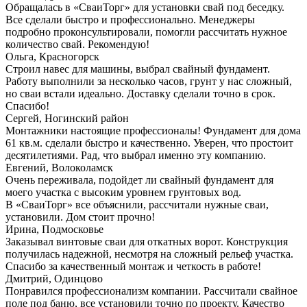
Обращалась в «СваиТорг» для установки свай под беседку.
Все сделали быстро и профессионально. Менеджеры
подробно проконсультировали, помогли рассчитать нужное
количество свай. Рекомендую!
Ольга, Красногорск
Строил навес для машины, выбрал свайный фундамент.
Работу выполнили за несколько часов, грунт у нас сложный,
но сваи встали идеально. Доставку сделали точно в срок.
Спасибо!
Сергей, Ногинский район
Монтажники настоящие профессионалы! Фундамент для дома
61 кв.м. сделали быстро и качественно. Уверен, что простоит
десятилетиями. Рад, что выбрал именно эту компанию.
Евгений, Волоколамск
Очень переживала, подойдет ли свайный фундамент для
моего участка с высоким уровнем грунтовых вод.
В «СваиТорг» все объяснили, рассчитали нужные сваи,
установили. Дом стоит прочно!
Ирина, Подмосковье
Заказывал винтовые сваи для откатных ворот. Конструкция
получилась надежной, несмотря на сложный рельеф участка.
Спасибо за качественный монтаж и четкость в работе!
Дмитрий, Одинцово
Понравился профессионализм компании. Рассчитали свайное
поле под баню, все установили точно по проекту. Качество