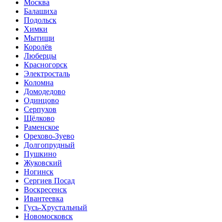
Москва
Балашиха
Подольск
Химки
Мытищи
Королёв
Люберцы
Красногорск
Электросталь
Коломна
Домодедово
Одинцово
Серпухов
Щёлково
Раменское
Орехово-Зуево
Долгопрудный
Пушкино
Жуковский
Ногинск
Сергиев Посад
Воскресенск
Ивантеевка
Гусь-Хрустальный
Новомосковск