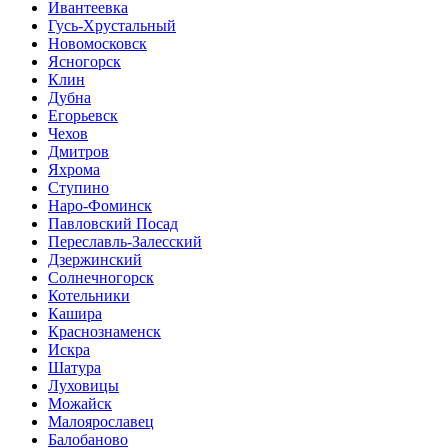
Ивантеевка
Гусь-Хрустальный
Новомосковск
Ясногорск
Клин
Дубна
Егорьевск
Чехов
Дмитров
Яхрома
Ступино
Наро-Фоминск
Павловский Посад
Переславль-Залесский
Дзержинский
Солнечногорск
Котельники
Кашира
Краснознаменск
Искра
Шатура
Луховицы
Можайск
Малоярославец
Балобаново