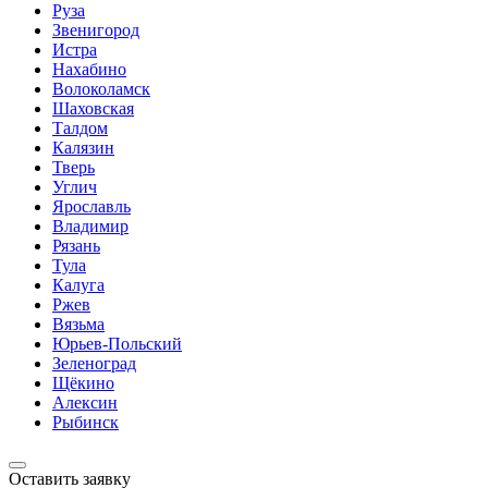
Руза
Звенигород
Истра
Нахабино
Волоколамск
Шаховская
Талдом
Калязин
Тверь
Углич
Ярославль
Владимир
Рязань
Тула
Калуга
Ржев
Вязьма
Юрьев-Польский
Зеленоград
Щёкино
Алексин
Рыбинск
Оставить заявку