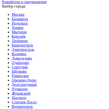
Разработка и продвижение
Выбор города
Москва
Балашиха
Подольск
Химки
Мытищи
Королёв
Люберцы
Красногорск
Электросталь
Коломна
Домодедово
Одинцово
Серпухов
Щёлково
Раменское
Орехово-Зуево
Долгопрудный
Пушкино
Жуковский
Ногинск
Сергиев Посад
Воскресенск