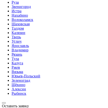
Руза
Звенигород
Истра
Нахабино
Волоколамск
Шаховская
Талдом
Калязин
Тверь
Углич
Ярославль
Владимир
Рязань
Тула
Калуга
Ржев
Вязьма
Юрьев-Польский
Зеленоград
Щёкино
Алексин
Рыбинск
Оставить заявку