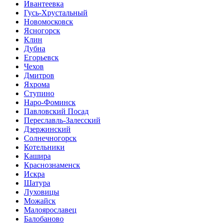
Ивантеевка
Гусь-Хрустальный
Новомосковск
Ясногорск
Клин
Дубна
Егорьевск
Чехов
Дмитров
Яхрома
Ступино
Наро-Фоминск
Павловский Посад
Переславль-Залесский
Дзержинский
Солнечногорск
Котельники
Кашира
Краснознаменск
Искра
Шатура
Луховицы
Можайск
Малоярославец
Балобаново