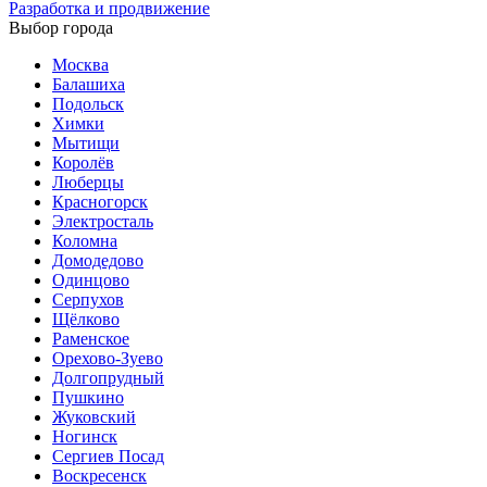
Разработка и продвижение
Выбор города
Москва
Балашиха
Подольск
Химки
Мытищи
Королёв
Люберцы
Красногорск
Электросталь
Коломна
Домодедово
Одинцово
Серпухов
Щёлково
Раменское
Орехово-Зуево
Долгопрудный
Пушкино
Жуковский
Ногинск
Сергиев Посад
Воскресенск