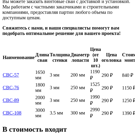
Вы можете заказать винтовые сваи с доставкой и установкой.
Мы работаем с частными заказчиками и строительными
компаниями, предоставляя партии любого объема по
доступным ценам.
Свяжитесь с нами, и наши специалисты помогут вам
подобрать оптимальное решение для вашего проекта!
Цена
Длина
Толщина
Диаметр
(от
Цена
Стои
Наименование
сваи
стенки
лопасти
10
оголовка
мон
шт.)
1190
1650
СВС-57
3 мм
200 мм
290 ₽
840 ₽
мм
₽
1525
1800
СВС-76
3 мм
250 мм
290 ₽
1150 
мм
₽
1990
2000
СВС-89
3 мм
250 мм
290 ₽
1250 
мм
₽
2990
3000
СВС-108
3.5 мм
300 мм
290 ₽
1390 
мм
₽
В стоимость входит