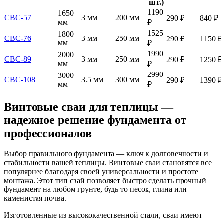
шт.)
1190
1650
СВС-57
3 мм
200 мм
290 ₽
840 ₽
мм
₽
1525
1800
СВС-76
3 мм
250 мм
290 ₽
1150 
мм
₽
1990
2000
СВС-89
3 мм
250 мм
290 ₽
1250 
мм
₽
2990
3000
СВС-108
3.5 мм
300 мм
290 ₽
1390 
мм
₽
Винтовые сваи для теплицы —
надежное решение фундамента от
профессионалов
Выбор правильного фундамента — ключ к долговечности и
стабильности вашей теплицы. Винтовые сваи становятся все
популярнее благодаря своей универсальности и простоте
монтажа. Этот тип свай позволяет быстро сделать прочный
фундамент на любом грунте, будь то песок, глина или
каменистая почва.
Изготовленные из высококачественной стали, сваи имеют