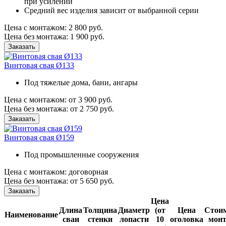
при усилении
Средний вес изделия зависит от выбранной серии
Цена с монтажом:
2 800 руб.
Цена без монтажа:
1 900 руб.
Заказать
Винтовая свая Ø133
Под тяжелые дома, бани, ангары
Цена с монтажом:
от 3 900 руб.
Цена без монтажа:
от 2 750 руб.
Заказать
Винтовая свая Ø159
Под промышленные сооружения
Цена с монтажом:
договорная
Цена без монтажа:
от 5 650 руб.
Заказать
Цена
Длина
Толщина
Диаметр
(от
Цена
Стои
Наименование
сваи
стенки
лопасти
10
оголовка
мон