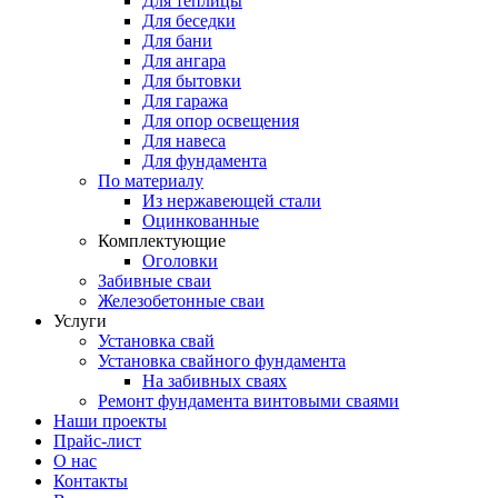
Для теплицы
Для беседки
Для бани
Для ангара
Для бытовки
Для гаража
Для опор освещения
Для навеса
Для фундамента
По материалу
Из нержавеющей стали
Оцинкованные
Комплектующие
Оголовки
Забивные сваи
Железобетонные сваи
Услуги
Установка свай
Установка свайного фундамента
На забивных сваях
Ремонт фундамента винтовыми сваями
Наши проекты
Прайс-лист
О нас
Контакты