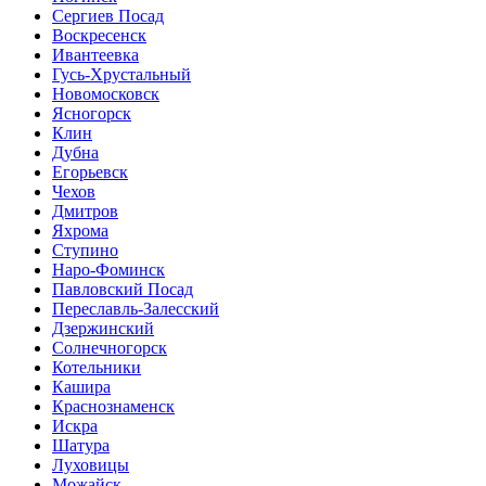
Сергиев Посад
Воскресенск
Ивантеевка
Гусь-Хрустальный
Новомосковск
Ясногорск
Клин
Дубна
Егорьевск
Чехов
Дмитров
Яхрома
Ступино
Наро-Фоминск
Павловский Посад
Переславль-Залесский
Дзержинский
Солнечногорск
Котельники
Кашира
Краснознаменск
Искра
Шатура
Луховицы
Можайск