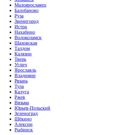
Малоярославец
Балобаново
Руза
Звенигород
Истра
Нахабино
Волоколамск
Шаховская
Талдом
Калязин
Тверь
Углич
Ярославль
Владимир
Рязань
Тула
Калуга
Ржев
Вязьма
Юрьев-Польский
Зеленоград
Щёкино
Алексин
Рыбинск