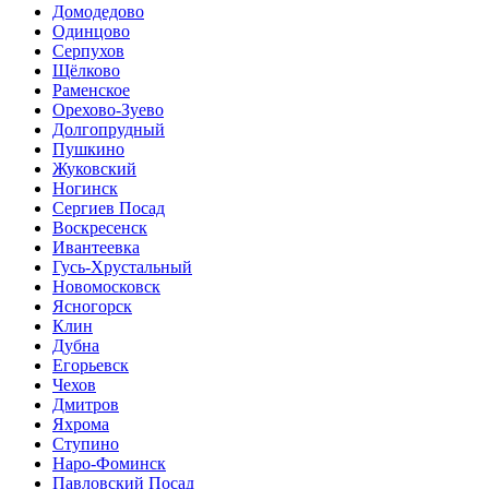
Домодедово
Одинцово
Серпухов
Щёлково
Раменское
Орехово-Зуево
Долгопрудный
Пушкино
Жуковский
Ногинск
Сергиев Посад
Воскресенск
Ивантеевка
Гусь-Хрустальный
Новомосковск
Ясногорск
Клин
Дубна
Егорьевск
Чехов
Дмитров
Яхрома
Ступино
Наро-Фоминск
Павловский Посад