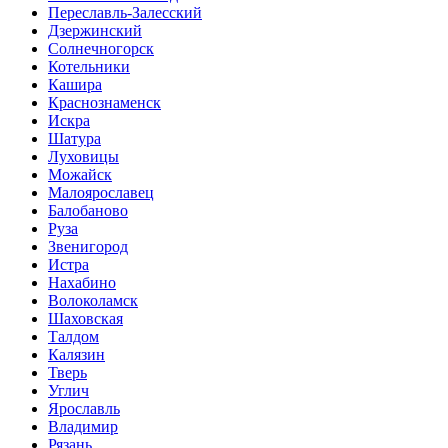
Переславль-Залесский
Дзержинский
Солнечногорск
Котельники
Кашира
Краснознаменск
Искра
Шатура
Луховицы
Можайск
Малоярославец
Балобаново
Руза
Звенигород
Истра
Нахабино
Волоколамск
Шаховская
Талдом
Калязин
Тверь
Углич
Ярославль
Владимир
Рязань