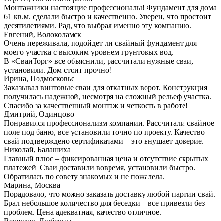
Монтажники настоящие профессионалы! Фундамент для дома
61 кв.м. сделали быстро и качественно. Уверен, что простоит
десятилетиями. Рад, что выбрал именно эту компанию.
Евгений, Волоколамск
Очень переживала, подойдет ли свайный фундамент для
моего участка с высоким уровнем грунтовых вод.
В «СваиТорг» все объяснили, рассчитали нужные сваи,
установили. Дом стоит прочно!
Ирина, Подмосковье
Заказывал винтовые сваи для откатных ворот. Конструкция
получилась надежной, несмотря на сложный рельеф участка.
Спасибо за качественный монтаж и четкость в работе!
Дмитрий, Одинцово
Понравился профессионализм компании. Рассчитали свайное
поле под баню, все установили точно по проекту. Качество
свай подтверждено сертификатами – это внушает доверие.
Николай, Балашиха
Главный плюс – фиксированная цена и отсутствие скрытых
платежей. Сваи доставили вовремя, установили быстро.
Обратилась по совету знакомых и не пожалела.
Марина, Москва
Порадовало, что можно заказать доставку любой партии свай.
Брал небольшое количество для беседки – все привезли без
проблем. Цена адекватная, качество отличное.
Вячеслав, Люберцы