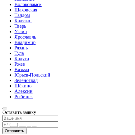
Волоколамск
Шаховская
Талдом
Калязин
Тверь
Углич
Ярославль
Владимир
Рязань
Тула
Калуга
Ржев
Вязьма
Юрьев-Польский
Зеленоград
Щёкино
Алексин
Рыбинск
Оставить заявку
Отправить