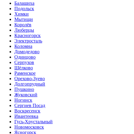
Балашиха
Подольск
Химки
Мытищи
Королёв
Люберцы
Красногорск
Электросталь
Коломна
Домодедово
Одинцово
Серпухов
Щёлково
Раменское
Орехово-Зуево
Долгопрудный
Пушкино
Жуковский
Ногинск
Сергиев Посад
Воскресенск
Ивантеевка
Гусь-Хрустальный
Новомосковск
Ясногорск