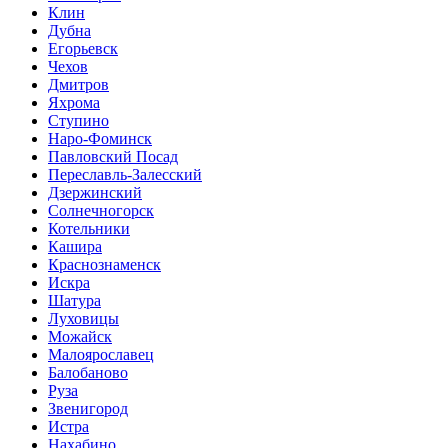
Клин
Дубна
Егорьевск
Чехов
Дмитров
Яхрома
Ступино
Наро-Фоминск
Павловский Посад
Переславль-Залесский
Дзержинский
Солнечногорск
Котельники
Кашира
Краснознаменск
Искра
Шатура
Луховицы
Можайск
Малоярославец
Балобаново
Руза
Звенигород
Истра
Нахабино